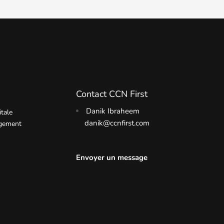
Contact CCN First
Danik Ibraheem
itale
danik@ccnfirst.com
rgement
Envoyer un message