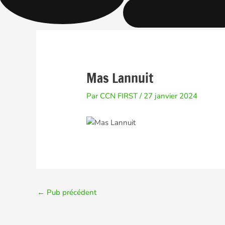
Aller
Navigation
au
des
contenu
articles
Mas Lannuit
Par
CCN FIRST
/
27 janvier 2024
←
Pub précédent