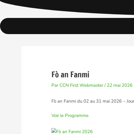
Aller
Navigation
au
des
contenu
articles
Fò an Fanmi
Par
CCN First Webmaster
/
22 mai 2026
Fò an Fanmi du 02 au 31 mai 2026 – Jour
Voir le Programme