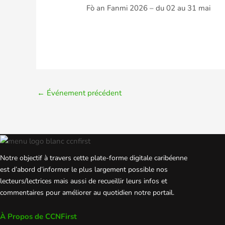
Fò an Fanmi 2026 – du 02 au 31 mai
←
Événement précédent
Notre objectif à travers cette plate-forme digitale caribéenne
est d’abord d’informer le plus largement possible nos
lecteurs/lectrices mais aussi de recueillir leurs infos et
commentaires pour améliorer au quotidien notre portail.
À Propos de CCNFirst